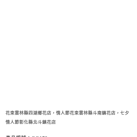
花束雲林縣四湖鄉花店，情人節花束雲林縣斗南鎮花店，七夕
情人節彰化縣北斗鎮花店