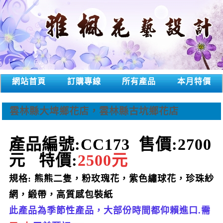
網站首頁
訂購專線
所有產品
本月特價
雲林縣大埤鄉花店，雲林縣古坑鄉花店
產品編號:CC173
售
價:2700
元
特價:
2500
元
規格: 熊熊二隻，粉
玫瑰花
，紫色繡球花
，珍珠紗
網，
緞帶，高質感包裝紙
此產品為季節性產品，大部份時間都仰賴進口.需