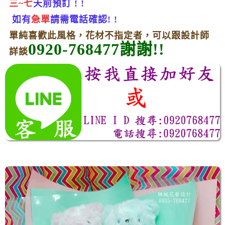
三~七
天前預訂 ! !
如有
急單
請需電話確認! !
單純喜歡此風格，花材不指定者，可以跟設計師
0920-768477謝謝!!
詳談