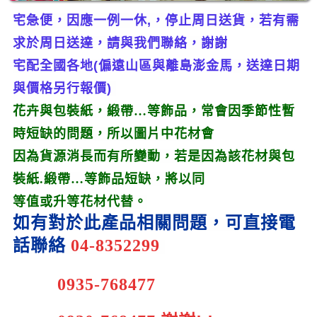
宅急便，因
應一例一休,，
停止周日送貨，若有需
求於周日送達，請與我們聯絡，謝謝
宅配全國各地(
偏遠山區與
離島澎金馬，送達日期
與價格另行報價)
花卉與包裝紙，緞帶…等飾品，常會因季節性暫
時短缺的問題，所以圖片中花材會
因為貨
源消長而有
所變動，若是因為該花材與包
裝紙.緞帶…等飾品短缺，將以同
等值或升等花材代替。
如有對於此產品相關問題，可直接電
話聯
絡
04-8352299
0935-768477