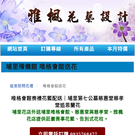
網站首頁
訂購專線
所有產品
本月特價
埔里殯儀館 唯格會館送花
追思慰問花禮
唯格會館送花
唯格會館喪禮花籃配送｜埔里第七公墓慈惠堂慈孝
堂追思蘭花
埔里花店外送埔里唯格會館、慈惠堂與慈孝堂，雅楓
花店提供莊嚴喪事花籃、告別式花柱。
立即電話訂購 0935768477