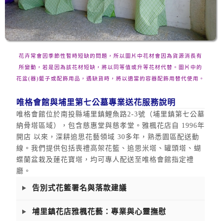
花卉常會因季節性暫時短缺的問題，所以圖片中花材會因為貨源消長有
所變動，若是因為該花材短缺，將以同等值或升等花材代替。圖片中的
花盆(器)籃子或配飾用品，遇缺貨時，將以適當的容器配飾用替代使用。
唯格會館與埔里第七公墓專業送花服務說明
唯格會館位於南投縣埔里鎮鯉魚路2-3號（埔里鎮第七公墓
納骨塔區域），包含慈惠堂與慈孝堂。雅楓花店自 1996年
開店 以來，深耕追思花藝領域 30多年，熟悉園區配送動
線。我們提供包括喪禮高架花籃、追思米塔、罐頭塔、蝴
蝶蘭盆栽及蓮花寶塔，均可專人配送至唯格會館指定禮
廳。
告別式花籃署名與落款建議
埔里鎮花店雅楓花藝：專業與心靈撫慰