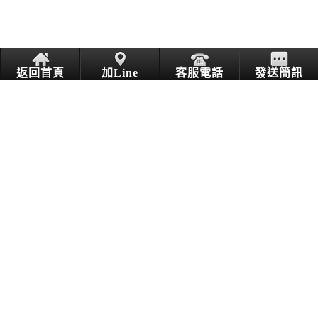
返回首頁
加Line
客服電話
發送簡訊
服務範圍說明：
雅楓花店專業配送南投埔里鎮、魚池鄉、