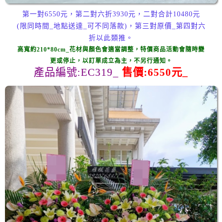
第一對6550元，第二對六折3930元，二對合計10480元
(限同時間_地點送達_可不同落款)，第三對原價_第四對六
折以此類推。
高寬約210*80cm_花材與顏色會適當調整，特價商品活動會隨時變
更或停止，以訂單成立為主，不另行通知。
產品編號:EC319_
售價:6550元_