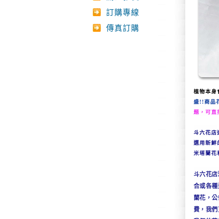
訂購專線
傳真訂購
植物本身
盛!!
商品
題，可直
斗六
花店
選用新鮮
米塔蘭花
斗六花店
合或各種
蘭花，公
費，我們