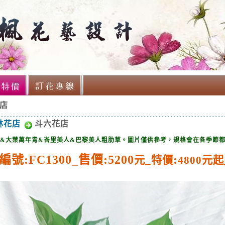
店
林花店
斗六花店
&大葉萬年青&峇里美人&巴黎美人粗肋草。圖片僅供參考，
規格會在各季節
編號:FC1300
_售價:5200
:
元_
特價
4800
元起