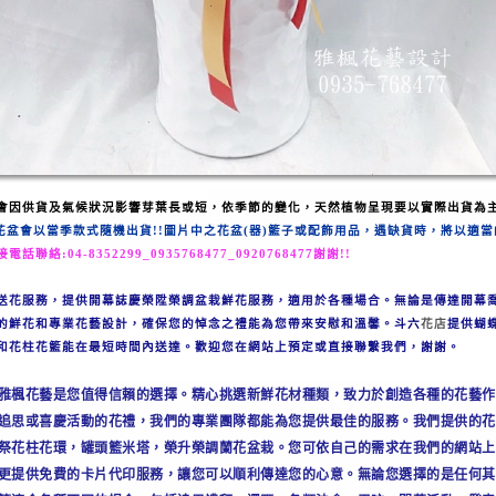
會因供貨
及氣候狀況影
響芽葉長或短
，
依季節的變化，
天然植物呈現要以實際出貨為主
花盆會以
當季款式隨機出貨!!
圖片中之花盆(器)
籃
子
或配飾用品，遇缺貨時，將以適當
接電話聯絡:
04-8352299_
0935768477_
0920768477
謝謝!!
送花服務，提供開幕誌慶榮陞榮調盆栽鮮花服務，適用於各種場合。無論是傳達開幕
的鮮花和專業花藝設計，確保您的悼念之禮能為您帶來安慰和溫馨。
斗六
花店
提供蝴蝶
和花柱花籃能在最短時間內送達。歡迎您在網站上預定或直接聯繫我們，謝謝。
雅楓花藝是您值得信賴的選擇。精心挑選新鮮花材種類，致力於創造各種的花藝作
追思或喜慶活動的花禮，我們的專業團隊都能為您提供最佳的服務。
我們提供的花
祭花柱花環，罐頭籃米塔，榮升榮調蘭花盆栽
。您可依自己的需求在我們的網站上
更提供免費的卡片代印服務，讓您可以順利傳達您的心意。
無論您選擇的是任何其