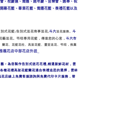
會、校慶運、喬遷、週年慶、音樂會、選舉、祝
開幕花籃、畢業花籃、喬遷花籃、喪禮花籃以及
告別式花籃
;
告別式送花喪事送花
,
斗六
送花服務。
斗
花藝送花。弔唁專用花籃，傳達您的心意，
斗六市
、蘭花、花籃花柱、高架花籃、靈堂送花、弔唁，推薦
雅楓花店中部花店外送_
花藝，為您製作告別式送花花禮
,
精選新鮮花材，雲
各種花禮高架花籃蘭花適合喪禮追思的選擇，雲林
楓花店線上免費客服諮詢與免費代印卡片服務，替