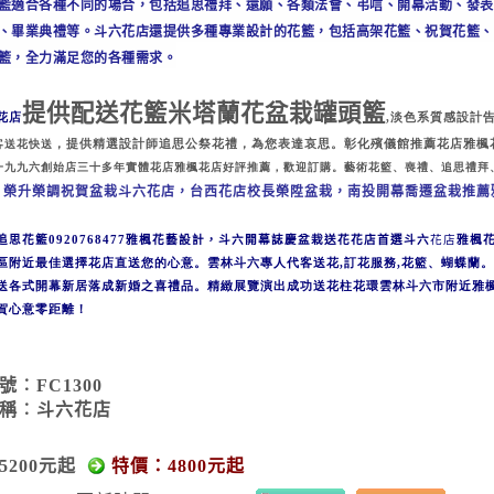
籃適合各種不同的場合，包括
追思禮拜、還願、各類法會、弔唁、
開幕活動、發表
、畢業典禮等。
斗六
花店
還提供多種專業設計的花籃，包括高架花籃、祝賀花籃、
籃，全力滿足您的各種需求。
提供配送花籃米塔蘭花盆栽罐頭籃
花店
,
淡色系質感設計
客送花快送
，提供精選設計師追思公祭花禮，為您表達哀思。彰化殯儀館推薦花店雅楓
一九九六創始店三十多年實體花店雅楓花店好評推薦，歡迎訂購。藝術花籃、喪禮、追思禮拜
榮升榮調祝賀盆栽
斗六花店，台西花店校長榮陞盆栽，南投開幕喬遷盆栽推薦
。
追思花籃0920768477雅楓花藝設計，斗六開幕誌慶盆栽
送花花店首選
斗六
花店
雅楓
區附近最佳選擇花店直送您的心意。雲林
斗六
專人代客送花
,
訂花服務
,
花籃、蝴蝶蘭。
送各式開幕新居落成新婚之喜禮品。
精緻展覽演出成功送花柱花環雲林
斗六市
附近雅
賀心意零距離！
號︰FC1300
稱︰斗六花店
5200元起
特價：4800元起