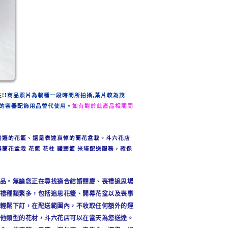
!!
商品照片為栽種一段時間所
拍攝,葉片較為
茂
的容器配飾用品替代使用。
如有對於此產品相關問
喬遷的花籃、還是表達哀悼的蘭花盆栽。
斗六
花店
蘭花盆栽 花籃 花柱 罐頭籃 米塔配送服務，確保
品。無論您正在尋找適合結婚囍慶、喪禮追思場
禮種類繁多，包括追思花籃、開幕花盆以及喪事
輕鬆下訂，在配送範圍內，不收取任何額外的運
他類型的花材，
斗六
花店可以在當天為您送達。