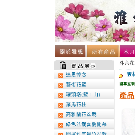
斗六花
雲
追思悼念
藝術花籃
開
幕盆栽
罐頭塔(籃，山)
產品
羅馬花柱
高雅蘭花盆栽
綠色盆栽喜慶開幕
開運竹富貴竹盆栽