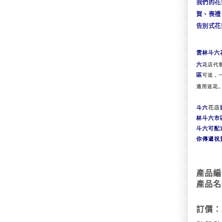
我們的花
賀、喪禮
告別式花
雲林
斗六
六
花店代
區
可送，
適用送花
斗六
花店
林斗六市
斗六
可配
你傳遞祝
產品編
產品名
訂價：