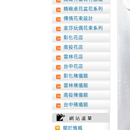
精緻桌花盆花系列
傳情花束設計
金莎玩偶花束系列
彰化花店
南投花店
雲林花店
台中花店
彰化殯儀館
雲林殯儀館
南投殯儀館
台中殯儀館
關於雅楓