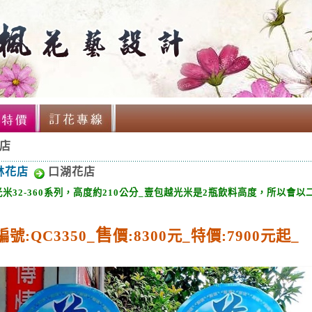
店
林花店
口湖花店
光
米
32-360系列，高度約210公分_
壹
包
越光米是
2
瓶
飲料高度，所以會以
售
號:QC3350_
價:8300
元_
特價:
7900
元起_