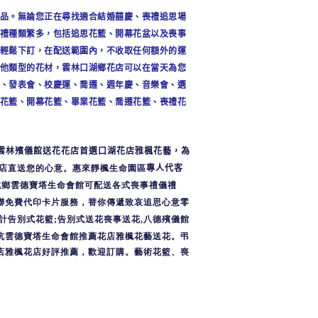
品。無論您正在尋找適合結婚囍慶、喪禮追思場
禮種類繁多，包括追思花籃、開幕花盆以及喪事
輕鬆下訂，在配送範圍內，不收取任何額外的運
他類型的花材，雲林
口湖鄉花店可以在當天為您
、發表會、校慶運、喬遷、週年慶、音樂會、選
花籃、開幕花籃、畢業花籃、喬遷花籃、喪禮花
雲林
殯儀館送花花店首選口湖花店雅楓花藝，為
店直送您的心意。惠來靜楓生命園區
專人代客
坑鄉雲德寶塔生命會館可配送各式喪事禮儀禮
聯免費代印卡片服務，替你傳遞致哀追思心意零
計告別式花籃
;
告別式送花喪事送花
,
八德殯儀館
坑雲德寶塔生命會館推薦花店雅楓花藝送花。弔
店雅楓花店好評推薦，歡迎訂購。藝術花籃、喪