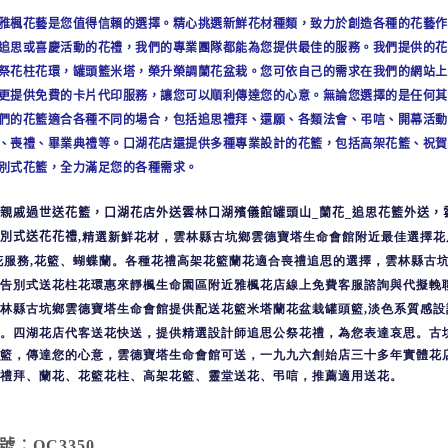
雅楓花藝是您值得信賴的選擇。精心挑選新鮮花材種類，致力於創造各種的花藝作
追思或喜慶活動的花禮，我們的專業團隊都能為您提供最佳的服務。
我們提供的花
祭花柱花環，罐頭籃米塔，榮升榮調蘭花盆栽
。您可依自己的需求在我們的網站上
更提供免費的卡片代印服務，讓您可以順利傳達您的心意。
無論您選擇的是任何其
們的花籃適合各種不同的場合，包括
追思禮拜、還願、各類法會、弔唁、
開幕活動
、喪禮、畢業典禮等。
口湖花店
還提供多種專業設計的花籃，包括高架花籃、祝賀
別式花籃，全力滿足您的各種需求。
親戚過世送花籃，口湖花店外送雲林口湖殯儀館罐頭山_蘭花_追思花籃外送，
別式送花花禮
,
精選新鮮花材，雲林縣古坑鄉雲德寶塔生命會館附近最佳選擇花
花服務
,
花籃、蝴蝶蘭。各種花禮高架花籃蘭花適合喪禮追思的選擇，雲林縣古
告別式送花柱花環惠來靜楓生命園區附近雅楓花店線上免費客服諮詢與代擬輓
林縣古坑鄉雲德寶塔生命會館提供配送花籃米塔蘭花盆栽罐頭籃
,
淡色系質感設
。四湖花店代客送花快送
，提供精選設計師追思公祭花禮，為您表達哀思。古
籃，傳達您的心意，雲德寶塔生命會館可送，一九九六創始店三十多年實體花
禮拜、蘭花、花籃花柱、高架花籃、靈堂送花、弔唁，推薦適用送花。
號︰QC3350