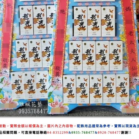
波動，實際金額以報價為主，
圖片內之內容物，
配飾用品
通常為參考，
實際以現貨為
品相關
問題，可直接電話聯絡
04-8352299
&
0935-768477
&
0920-768477
謝謝!
!