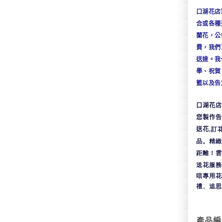
口湖花店
合或各種
蘭花，公
費，我們
送達。我
舉、祝賀
籃以及告
口湖花店
您製作告
送花
,
訂
品。
精緻
距離！雲
送花服務
唁專用花
禮、追思
產品編