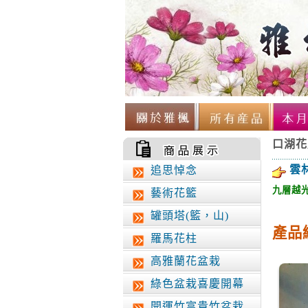
口湖花
雲
追思悼念
九
層
越
藝術花籃
罐頭塔(籃，山)
產品編
羅馬花柱
高雅蘭花盆栽
綠色盆栽喜慶開幕
開運竹富貴竹盆栽