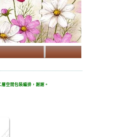
二
層空間包裝編排，謝謝。