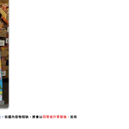
主。
如遇內容物短缺，將會以
同
等
或
升等
替換，
如有