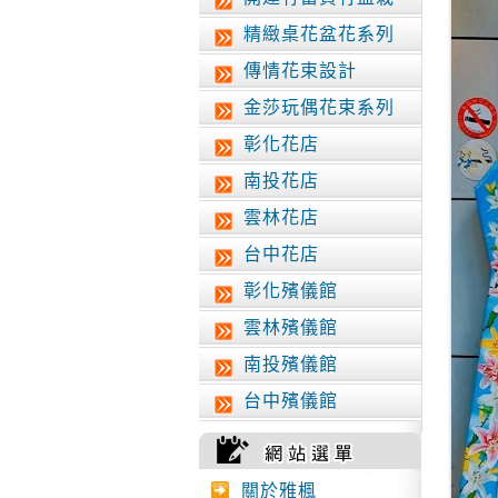
精緻桌花盆花系列
傳情花束設計
金莎玩偶花束系列
彰化花店
南投花店
雲林花店
台中花店
彰化殯儀館
雲林殯儀館
南投殯儀館
台中殯儀館
關於雅楓