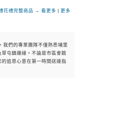
禮花禮完整商品 → 看更多
|
更多
，我們的專業團隊不僅熟悉埔里
及草屯鎮邊緣。不論是市區會館
您的追思心意在第一時間送達指