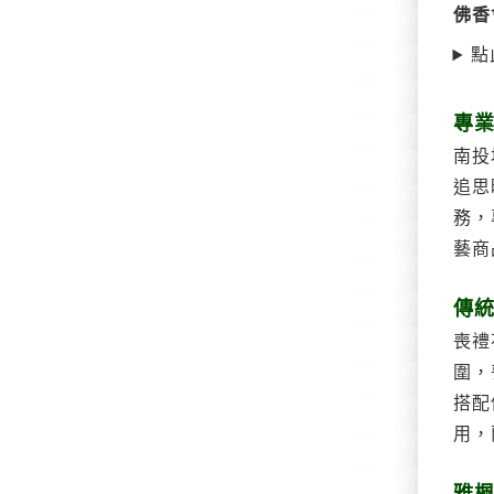
佛香
點
專
南投
追思
務，
藝商
傳
喪禮
圍，
搭配
用，
雅