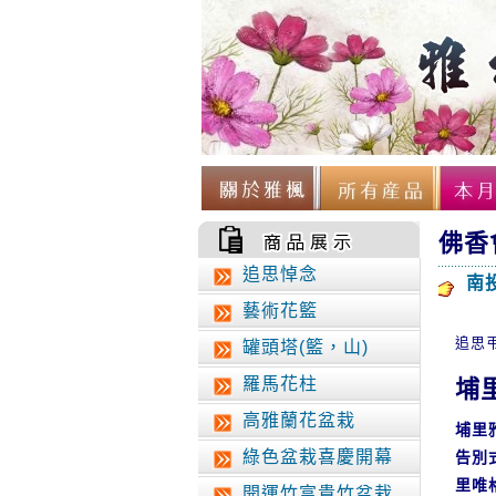
佛香
追思悼念
南
藝術花籃
追思
罐頭塔(籃，山)
羅馬花柱
埔
高雅蘭花盆栽
埔里
綠色盆栽喜慶開幕
告別
里唯
開運竹富貴竹盆栽