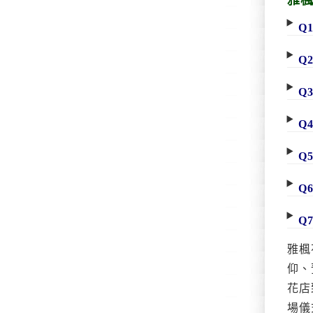
Q
Q
Q
Q
Q
Q
Q
雅楓
仰、
花店
場儀