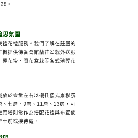
028。
追思氛圍
喪禮花禮服務。我們了解在莊嚴的
雅楓提供佛香會館蘭花盆栽外送服
、蓮花塔、蘭花盆栽等各式殯葬花
擺放於靈堂左右以襯托儀式肅穆氛
、七層、9層、11層、13層，可
罐頭塔則常作為搭配花禮與布置使
堂桌前或接待處。
說明