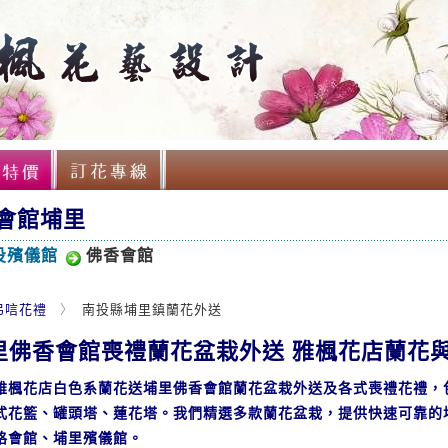
會館埔里
投殯儀館
佛香會館
弔唁花禮
南投縣埔里鎮蘭花外送
里佛香會館喪禮蘭花盆栽外送 雅楓花店蘭花
雅楓花店白色系蘭花送埔里佛香會館蘭花盆栽外送及各式喪禮花禮，
式花籃、罐頭塔、蓮花塔。我們精選多款蘭花盆栽，提供快速可靠的
格會館、埔里殯儀館。