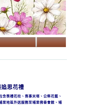
與追思花禮
包含喪禮花柱、喪事米塔、公祭花籃、
埔里地區外送服務至埔里佛香會館、埔