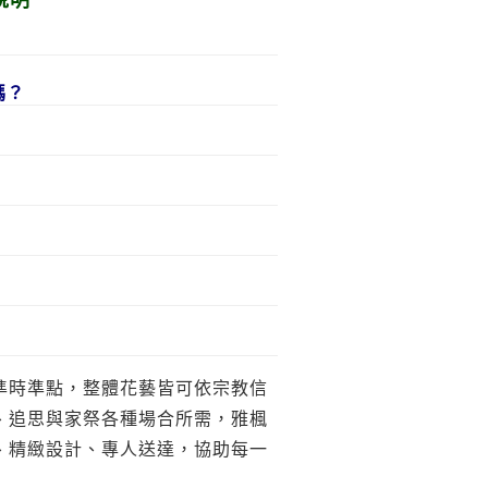
嗎？
準時準點，整體花藝皆可依宗教信
、追思與家祭各種場合所需，雅楓
、精緻設計、專人送達，協助每一