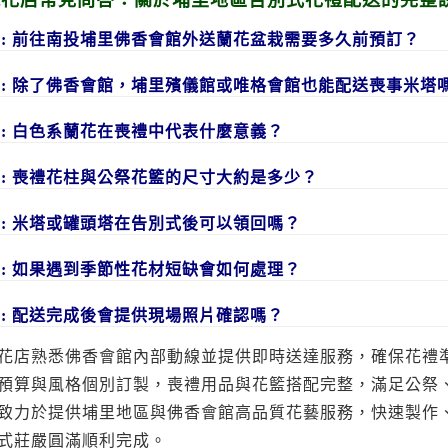
1: 前往南投埔里佛香會館外送蘭花盆栽需要多久前預訂？
2: 除了佛香會館，埔里殯儀館或唯格會館也能配送喪事米塔
3: 白色系蘭花在喪禮中代表什麼意義？
4: 喪禮花柱與公祭花籃的尺寸大約是多少？
5: 米塔或罐頭塔在告別式後可以領回嗎？
6: 如果遇到季節性花材短缺會如何處理？
7: 配送完成後會提供現場照片確認嗎？
花店熟悉佛香會館內部動線並提供即時送達服務，確保花禮
預算與風格個別訂製，喪禮用品與花籃搭配完整，滿足公祭
致力於提供埔里地區與佛香會館高品質花藝服務，快速製作
式莊嚴圓滿順利完成。