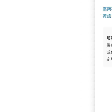
高架
資訊
服
佛
或
定