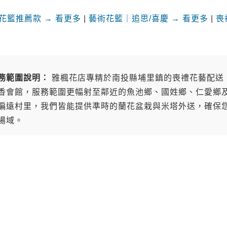
花籃推薦款 → 看更多
|
藝術花籃｜追思/喜慶 → 看更多
|
喪
務範圍說明：
雅楓花店專精於南投縣埔里鎮的喪禮花藝配送
香會館，服務範圍更幅射至鄰近的魚池鄉、國姓鄉、仁愛鄉
偏遠村里，我們皆能提供準時的蘭花盆栽與米塔外送，確保
場域。