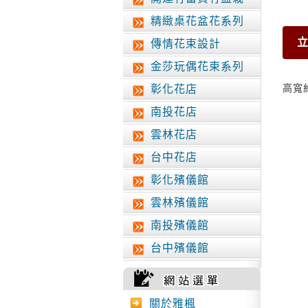
精緻桌花盆花系列
立
傳情花束設計
金莎玩偶花束系列
高寬
彰化花店
南投花店
雲林花店
台中花店
彰化殯儀館
雲林殯儀館
南投殯儀館
台中殯儀館
關於雅楓