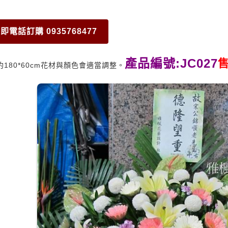
即電話訂購 0935768477
產品編號:JC027
售
約180*60cm花材與顏色會適當調整。