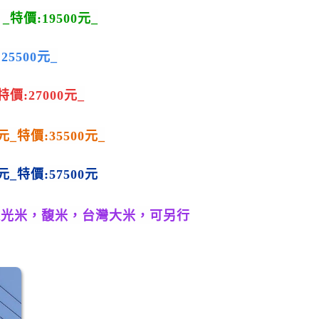
，_特價:
195
0
0
元_
:
255
0
0
元_
_特價:
270
0
0
元_
0元
_
特價:
355
0
0
元_
元_
特價:
575
0
0
元
越光米，馥米，台灣大米，
可另行