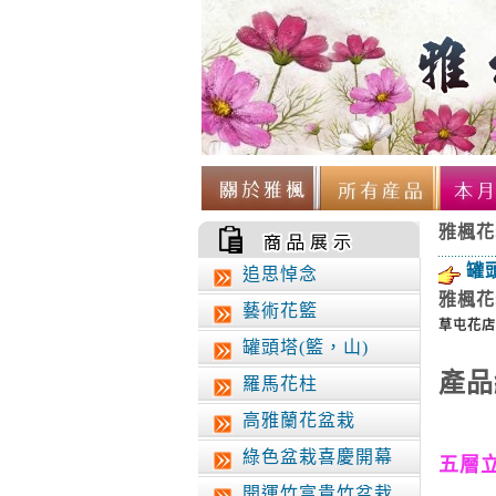
雅楓花
罐
追思悼念
雅楓花
藝術花籃
草屯花店
罐頭塔(籃，山)
產
品
羅馬花柱
高雅蘭花盆栽
綠色盆栽喜慶開幕
五
層
開運竹富貴竹盆栽