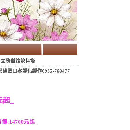
市立殯儀館飲料塔
頭山客製化製作0935-768477
元起_
特價:
147
0
0
元起_