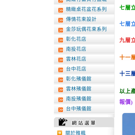
七
層
精緻桌花盆花系列
傳情花束設計
七
層
金莎玩偶花束系列
彰化花店
九
層
南投花店
十一
雲林花店
台中花店
十三
彰化殯儀館
雲林殯儀館
以上
南投殯儀館
報價)
台中殯儀館
關於雅楓