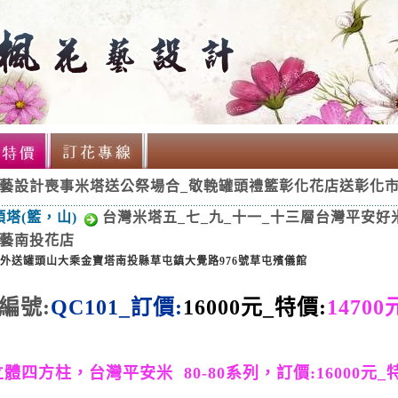
藝設計喪事米塔送公祭場合_敬輓罐頭禮籃彰化花店送彰化
頭塔(籃，山)
台灣米塔五_七_九_十一_十三層台灣平安好米罐
藝南投花店
外送
罐頭山
大乘金寶塔南投縣草屯鎮大覺路
976
號草屯殯儀館
編號:
QC
101
_
訂價:
16000
元_特價:
147
0
0
立體
四
方柱，
台灣平安米
8
0-80系列，
訂價:16000元_