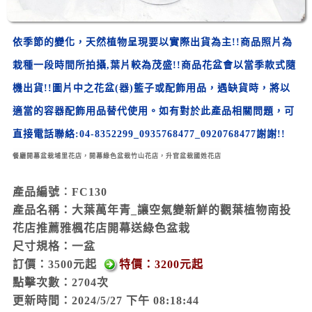
依季節的變化，天然植物呈現要以實際出貨為主!!
商品照片為
栽種一段時間所拍攝,葉片較為茂盛!!
商品花盆會以當季款式隨
機出貨!!
圖片中之花盆(器)
籃
子
或配飾用品，遇缺貨時，將以
適當的容器配飾用品替代使用。
如有對於此產品相關問題，可
直接電話聯絡:
04-8352299_
0935768477_
0920768477
謝謝!!
餐廳開幕盆栽埔里花店，開幕綠色盆栽竹山花店，升官盆栽國姓花店
產品編號︰FC130
產品名稱：大葉萬年青_讓空氣變新鮮的觀葉植物南投
花店推薦雅楓花店開幕送綠色盆栽
尺寸規格：
一盆
訂價：3500元起
特價：3200元起
點擊次數：2704次
更新時間：2024/5/27 下午 08:18:44