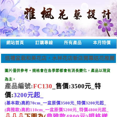
網站首頁
訂購專線
所有產品
本月特價
送禮盆栽和美花店，水林花店新店開幕送花推薦
圖片僅供參考。
規格會在各季節都會有消長變化
，產品以現貨
為主
。
產品編號:
FC130
_售價:3500
元_
特
價
:
3200
元起_
(基本款)高約70cm_
一盆原價3500元_
特價
3200
元起_
(典雅款)高約110cm_
一盆原價5200元_
特價48
00
元起_
⇩
⇩
⇩
下
圖為(
典雅
款4800元
)規格樣