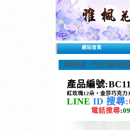
網站首頁
埤頭花店，巧克力鹿港花
產品編號:
BC1
紅玫瑰12朵，金莎巧克力
LINE
ID
搜尋:
電話
搜尋
:
0