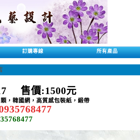
訂購專線
所有產品
店
17
售
價:1500
元
3顆，韓國
網，
高質感包裝紙
，緞帶
0935768477
935768477