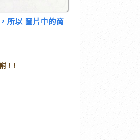
題，所以
圖
片中的商
 ! !