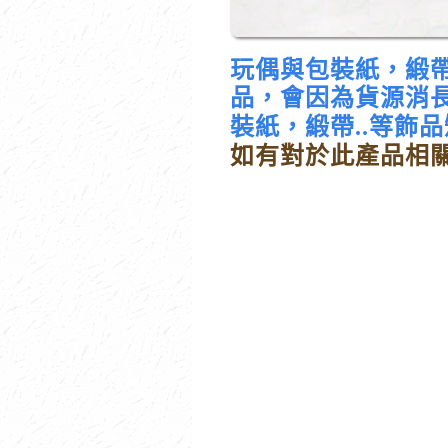
玩偶與包裝紙，緞帶
品，會因為貨源消
裝
紙，緞帶..等飾
如有對於此產品相關